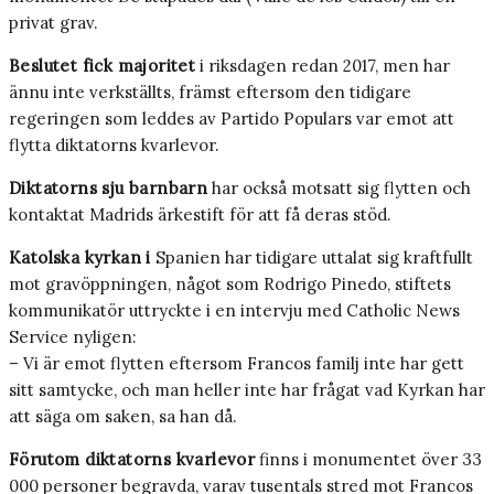
privat grav.
Beslutet fick majoritet
i riksdagen redan 2017, men har
ännu inte verkställts, främst eftersom den tidigare
regeringen som leddes av Partido Populars var emot att
flytta diktatorns kvarlevor.
Diktatorns sju barnbarn
har också motsatt sig flytten och
kontaktat Madrids ärkestift för att få deras stöd.
Katolska kyrkan i
Spanien har tidigare uttalat sig kraftfullt
mot gravöppningen, något som Rodrigo Pinedo, stiftets
kommunikatör uttryckte i en intervju med Catholic News
Service nyligen:
– Vi är emot flytten eftersom Francos familj inte har gett
sitt samtycke, och man heller inte har frågat vad Kyrkan har
att säga om saken, sa han då.
Förutom diktatorns kvarlevor
finns i monumentet över 33
000 personer begravda, varav tusentals stred mot Francos