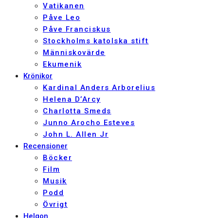
Vatikanen
Påve Leo
Påve Franciskus
Stockholms katolska stift
Människovärde
Ekumenik
Krönikor
Kardinal Anders Arborelius
Helena D’Arcy
Charlotta Smeds
Junno Arocho Esteves
John L. Allen Jr
Recensioner
Böcker
Film
Musik
Podd
Övrigt
Helgon