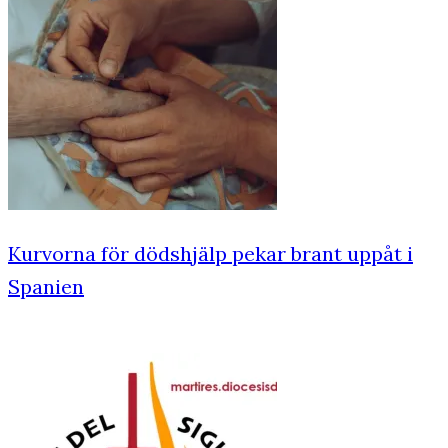
Kurvorna för dödshjälp pekar brant uppåt i
Spanien