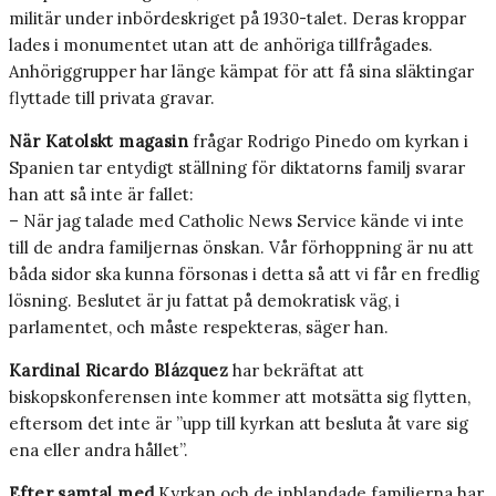
militär under inbördeskriget på 1930-talet. Deras kroppar
lades i monumentet utan att de anhöriga tillfrågades.
Anhöriggrupper har länge kämpat för att få sina släktingar
flyttade till privata gravar.
När Katolskt magasin
frågar Rodrigo Pinedo om kyrkan i
Spanien tar entydigt ställning för diktatorns familj svarar
han att så inte är fallet:
– När jag talade med Catholic News Service kände vi inte
till de andra familjernas önskan. Vår förhoppning är nu att
båda sidor ska kunna försonas i detta så att vi får en fredlig
lösning. Beslutet är ju fattat på demokratisk väg, i
parlamentet, och måste respekteras, säger han.
Kardinal Ricardo Blázquez
har bekräftat att
biskopskonferensen inte kommer att motsätta sig flytten,
eftersom det inte är ”upp till kyrkan att besluta åt vare sig
ena eller andra hållet”.
Efter samtal med
Kyrkan och de inblandade familjerna har