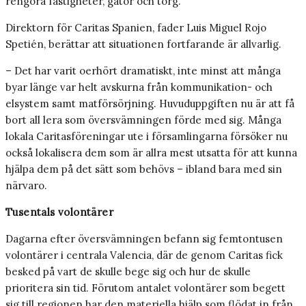
rengöra fastigheter, gator och torg.
Direktorn för Caritas Spanien, fader Luis Miguel Rojo
Spetién, berättar att situationen fortfarande är allvarlig.
– Det har varit oerhört dramatiskt, inte minst att många
byar länge var helt avskurna från kommunikation- och
elsystem samt matförsörjning. Huvuduppgiften nu är att få
bort all lera som översvämningen förde med sig. Många
lokala Caritasföreningar ute i församlingarna försöker nu
också lokalisera dem som är allra mest utsatta för att kunna
hjälpa dem på det sätt som behövs – ibland bara med sin
närvaro.
Tusentals volontärer
Dagarna efter översvämningen befann sig femtontusen
volontärer i centrala Valencia, där de genom Caritas fick
besked på vart de skulle bege sig och hur de skulle
prioritera sin tid. Förutom antalet volontärer som begett
sig till regionen har den materiella hjälp som flödat in från