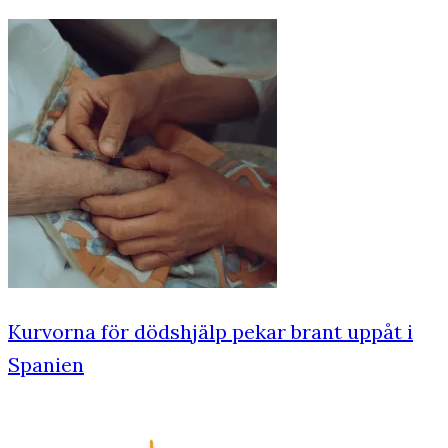
Kurvorna för dödshjälp pekar brant uppåt i
Spanien