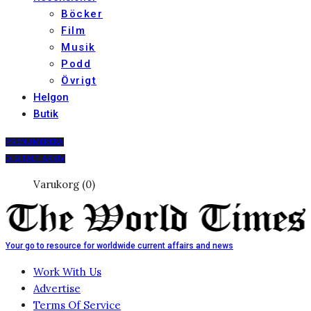
Böcker
Film
Musik
Podd
Övrigt
Helgon
Butik
PRENUMERERA
DIGITALT ARKIV
Varukorg (0)
Your go to resource for worldwide current affairs and news
Work With Us
Advertise
Terms Of Service