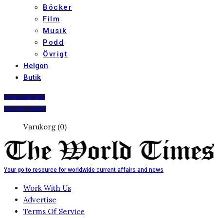
Böcker
Film
Musik
Podd
Övrigt
Helgon
Butik
PRENUMERERA
DIGITALT ARKIV
Varukorg (0)
Your go to resource for worldwide current affairs and news
Work With Us
Advertise
Terms Of Service