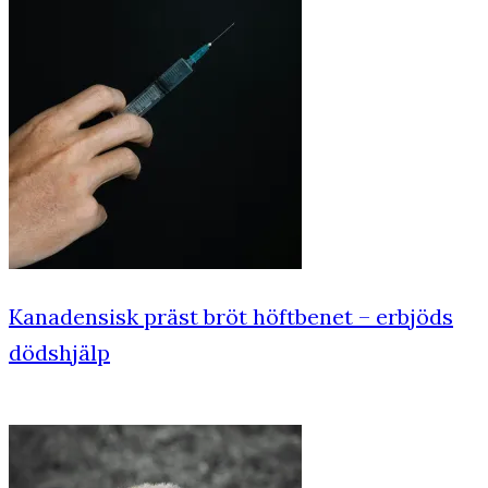
Kanadensisk präst bröt höftbenet – erbjöds
dödshjälp