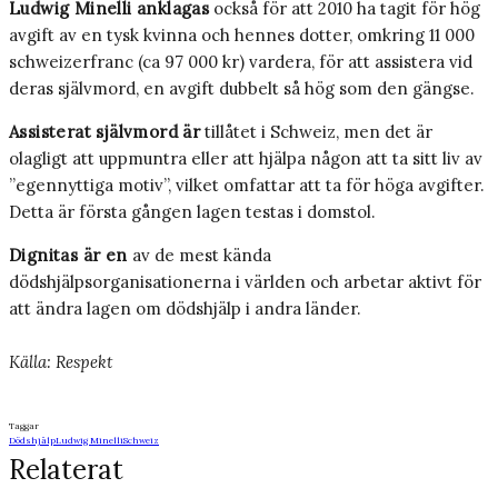
Ludwig Minelli anklagas
också för att 2010 ha tagit för hög
avgift av en tysk kvinna och hennes dotter, omkring 11 000
schweizerfranc (ca 97 000 kr) vardera, för att assistera vid
deras självmord, en avgift dubbelt så hög som den gängse.
Assisterat självmord är
tillåtet i Schweiz, men det är
olagligt att uppmuntra eller att hjälpa någon att ta sitt liv av
”egennyttiga motiv”, vilket omfattar att ta för höga avgifter.
Detta är första gången lagen testas i domstol.
Dignitas är en
av de mest kända
dödshjälpsorganisationerna i världen och arbetar aktivt för
att ändra lagen om dödshjälp i andra länder.
Källa: Respekt
Taggar
Dödshjälp
Ludwig Minelli
Schweiz
Relaterat