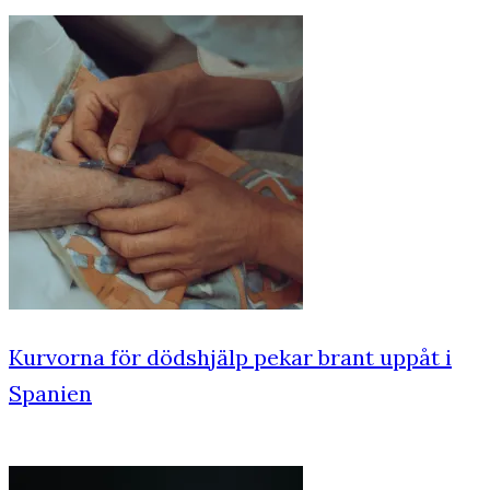
Kurvorna för dödshjälp pekar brant uppåt i
Spanien