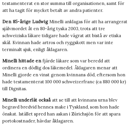
testamenterat en stor summa till organisationen, samt för
att ha tagit för mycket betalt av andra patienter.
Den 85-årige Ludwig
Minelli anklagas för att ha arrangerat
självmordet åt en 80-årig tyska 2003, trots att tre
schweiziska läkare tidigare hade vägrat att bistå av etiska
skäl. Kvinnan hade artros och ryggskott men var inte
terminalt sjuk, enligt åklagaren.
Minelli hittade en
fjärde läkare som var beredd att
ordinera en dödlig dos läkemedel. Åklagaren menar att
Minelli gjorde en vinst genom kvinnans död, eftersom hon
hade testamenterat 100 000 schweizerfranc (ca 880 000 kr)
till Dignitas.
Minelli underlät också
att se till att kvinnans urna blev
begravd bredvid hennes make i Tyskland, som hon hade
önskat. Istället spred han askan i Zürichsjön för att spara
portokostnader, hävdar åklagaren.