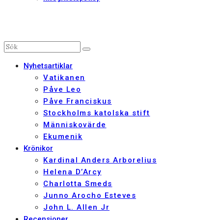
Nyhetsartiklar
Vatikanen
Påve Leo
Påve Franciskus
Stockholms katolska stift
Människovärde
Ekumenik
Krönikor
Kardinal Anders Arborelius
Helena D’Arcy
Charlotta Smeds
Junno Arocho Esteves
John L. Allen Jr
Recensioner