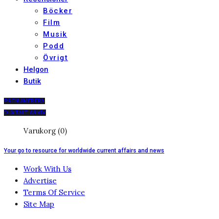
Böcker
Film
Musik
Podd
Övrigt
Helgon
Butik
PRENUMERERA
DIGITALT ARKIV
Varukorg (0)
Your go to resource for worldwide current affairs and news
Work With Us
Advertise
Terms Of Service
Site Map