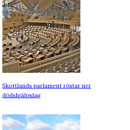
Skottlands parlament röstar ner
dödshjälpslag