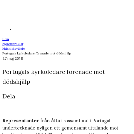
Hem
Nyhetsartiklar
Människovärde
Portugals kyrkoledare förenade mot dödshjälp
27 maj 2018
Portugals kyrkoledare förenade mot
dödshjälp
Dela
Representanter från åtta
trossamfund i Portugal
undertecknade nyligen ett gemensamt uttalande mot