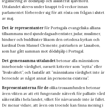
legalisering av dödshjälp och assisterat självmord.
Uttalandet skrevs under knappt två veckor innan
parlamentet förbereder sig för att rösta om frågan i slutet
av maj.
Det är representanter
för Portugals evangeliska allians
tillsammans med sjundedagsadventister, judar, muslimer,
hinduer och buddhister liksom den ortodoxa kyrkan och
kardinal Dom Manuel Clemente, patriarken av Lissabon,
som har gått samman mot dödshjälp i Portugal.
Det gemensamma uttalandet
betonar alla människors
inneboende värdighet, oavsett kriterier som ”nytta” eller
”livskvalitet”, och fastslår att ”människans värdighet inte är
beroende av något annat än personens existens”.
Representanterna för de
olika trossamfunden betonar
även vikten av att ett fungerande nätverk för palliativ vård
säkerställs i hela landet, vilket för närvarande inte är fallet.
De menar vidare, att även om troende kan finna mening i