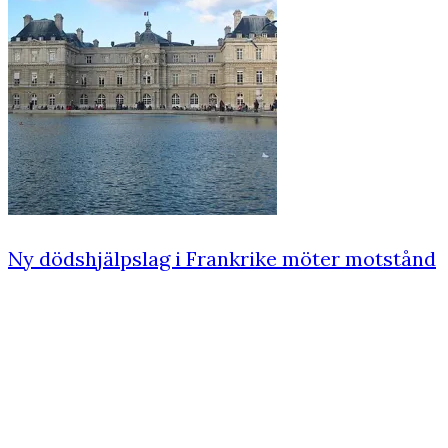
Ny dödshjälpslag i Frankrike möter motstånd