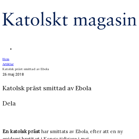
Hem
Artiklar
Katolsk präst smittad av Ebola
26 maj 2018
Katolsk präst smittad av Ebola
Dela
En katolsk präst
har smittats av Ebola, efter att en ny
epidemi brutit ut i Kongo tidigare i maj.