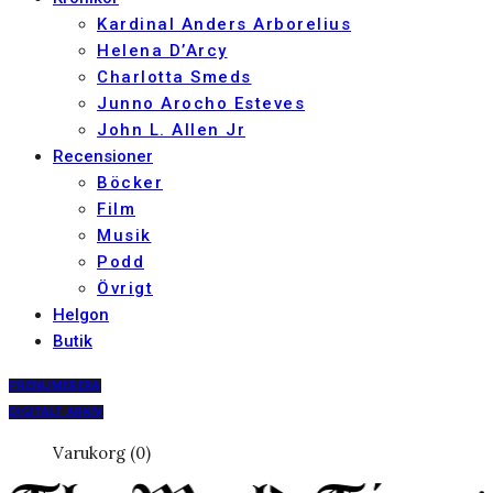
Kardinal Anders Arborelius
Helena D’Arcy
Charlotta Smeds
Junno Arocho Esteves
John L. Allen Jr
Recensioner
Böcker
Film
Musik
Podd
Övrigt
Helgon
Butik
PRENUMERERA
DIGITALT ARKIV
Varukorg (0)