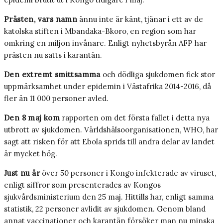
Prästen, vars namn
ännu inte är känt, tjänar i ett av de
katolska stiften i Mbandaka-Bkoro, en region som har
omkring en miljon invånare. Enligt nyhetsbyrån AFP har
prästen nu satts i karantän.
Den extremt smittsamma
och dödliga sjukdomen fick stor
uppmärksamhet under epidemin i Västafrika 2014-2016, då
fler än 11 000 personer avled.
Den 8 maj kom
rapporten om det första fallet i detta nya
utbrott av sjukdomen. Världshälsoorganisationen, WHO, har
sagt att risken för att Ebola sprids till andra delar av landet
är mycket hög.
Just nu är
över 50 personer i Kongo infekterade av viruset,
enligt siffror som presenterades av Kongos
sjukvårdsministerium den 25 maj. Hittills har, enligt samma
statistik, 22 personer avlidit av sjukdomen. Genom bland
annat vaccinationer och karantän försöker man nu minska