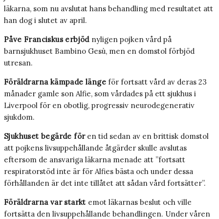
läkarna, som nu avslutat hans behandling med resultatet att
han dog i slutet av april.
Påve Franciskus erbjöd
nyligen pojken vård på
barnsjukhuset Bambino Gesù, men en domstol förbjöd
utresan.
Föräldrarna kämpade länge
för fortsatt vård av deras 23
månader gamle son Alfie, som vårdades på ett sjukhus i
Liverpool för en obotlig, progressiv neurodegenerativ
sjukdom.
Sjukhuset begärde för
en tid sedan av en brittisk domstol
att pojkens livsuppehållande åtgärder skulle avslutas
eftersom de ansvariga läkarna menade att ”fortsatt
respiratorstöd inte är för Alfies bästa och under dessa
förhållanden är det inte tillåtet att sådan vård fortsätter”.
Föräldrarna var starkt
emot läkarnas beslut och ville
fortsätta den livsuppehållande behandlingen. Under våren