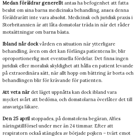
Medan föräldrar generellt
antas ha befogenhet att fatta
beslut om sina barns medicinska behandling, anses denna
föräldrarätt inte vara absolut. Medicinsk och juridisk praxis i
Storbritannien är att låta domstolar träda in när det råder
motsättningar om barns bästa.
Ibland når dock
vården en situation när ytterligare
behandling, även om det kan förlänga patientens liv, blir
oproportionerlig mot eventuella fördelar. Det finns ingen
juridisk eller moralisk skyldighet att hålla en patient levande
på extraordinära sätt, när allt hopp om bättring är borta och
behandlingen blir för krävande för patienten.
Att veta när
det läget uppnåtts kan dock ibland vara
mycket svårt att bedöma, och domstolarna överlåter det till
ansvariga läkare.
Den 25 april
stoppades, på domstolens begäran, Alfies
näringstillförsel under mer än 24 timmar. Efter att
respiratorn också stängdes av började pojken – tvärt emot