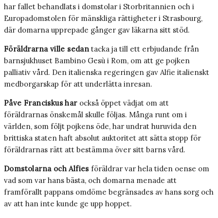
har fallet behandlats i domstolar i Storbritannien och i
Europadomstolen för mänskliga rättigheter i Strasbourg,
där domarna upprepade gånger gav läkarna sitt stöd.
Föräldrarna ville sedan
tacka ja till ett erbjudande från
barnsjukhuset Bambino Gesù i Rom, om att ge pojken
palliativ vård. Den italienska regeringen gav Alfie italienskt
medborgarskap för att underlätta inresan.
Påve Franciskus har
också öppet vädjat om att
föräldrarnas önskemål skulle följas. Många runt om i
världen, som följt pojkens öde, har undrat huruvida den
brittiska staten haft absolut auktoritet att sätta stopp för
föräldrarnas rätt att bestämma över sitt barns vård.
Domstolarna och Alfies
föräldrar var hela tiden oense om
vad som var hans bästa, och domarna menade att
framförallt pappans omdöme begränsades av hans sorg och
av att han inte kunde ge upp hoppet.