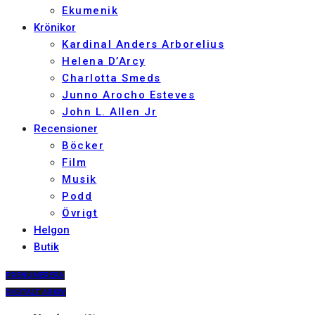
Ekumenik
Krönikor
Kardinal Anders Arborelius
Helena D’Arcy
Charlotta Smeds
Junno Arocho Esteves
John L. Allen Jr
Recensioner
Böcker
Film
Musik
Podd
Övrigt
Helgon
Butik
PRENUMERERA
DIGITALT ARKIV