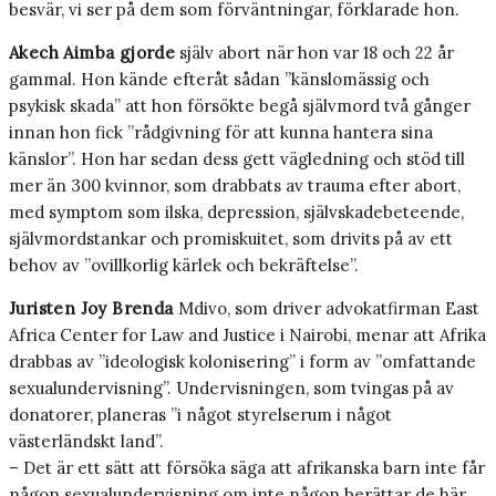
besvär, vi ser på dem som förväntningar, förklarade hon.
Akech Aimba gjorde
själv abort när hon var 18 och 22 år
gammal. Hon kände efteråt sådan ”känslomässig och
psykisk skada” att hon försökte begå självmord två gånger
innan hon fick ”rådgivning för att kunna hantera sina
känslor”. Hon har sedan dess gett vägledning och stöd till
mer än 300 kvinnor, som drabbats av trauma efter abort,
med symptom som ilska, depression, självskadebeteende,
självmordstankar och promiskuitet, som drivits på av ett
behov av ”ovillkorlig kärlek och bekräftelse”.
Juristen Joy Brenda
Mdivo, som driver advokatfirman East
Africa Center for Law and Justice i Nairobi, menar att Afrika
drabbas av ”ideologisk kolonisering” i form av ”omfattande
sexualundervisning”. Undervisningen, som tvingas på av
donatorer, planeras ”i något styrelserum i något
västerländskt land”.
– Det är ett sätt att försöka säga att afrikanska barn inte får
någon sexualundervisning om inte någon berättar de här