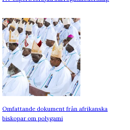
Omfattande dokument från afrikanska
biskopar om polygami