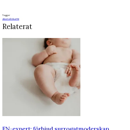
Taggar
Abort
Afrika
FN
Relaterat
FN-expert: förbjud surrogatmoderskap