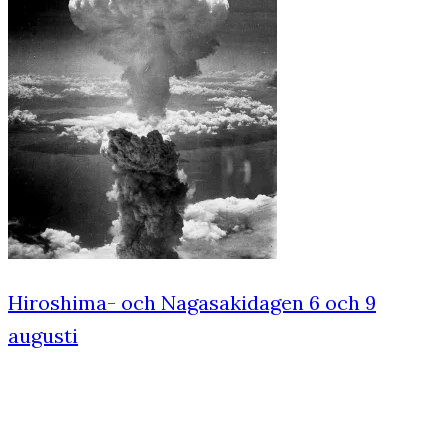
Hiroshima- och Nagasakidagen 6 och 9
augusti