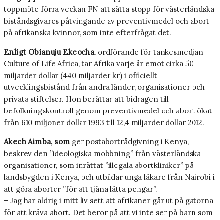
toppmöte förra veckan FN att sätta stopp för västerländska
biståndsgivares påtvingande av preventivmedel och abort
på afrikanska kvinnor, som inte efterfrågat det.
Enligt Obianuju Ekeocha
, ordförande för tankesmedjan
Culture of Life Africa, tar Afrika varje år emot cirka 50
miljarder dollar (440 miljarder kr) i officiellt
utvecklingsbistånd från andra länder, organisationer och
privata stiftelser. Hon berättar att bidragen till
befolkningskontroll genom preventivmedel och abort ökat
från 610 miljoner dollar 1993 till 12,4 miljarder dollar 2012.
Akech Aimba, som
ger postabortrådgivning i Kenya,
beskrev den ”ideologiska mobbning” från västerländska
organisationer, som inrättat ”illegala abortkliniker” på
landsbygden i Kenya, och utbildar unga läkare från Nairobi i
att göra aborter ”för att tjäna lätta pengar”.
– Jag har aldrig i mitt liv sett att afrikaner går ut på gatorna
för att kräva abort. Det beror på att vi inte ser på barn som