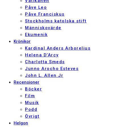
Vatikanen
Påve Leo
Påve Franciskus
Stockholms katolska stift
Människovärde
Ekumenik
Krönikor
Kardinal Anders Arborelius
Helena D’Arcy
Charlotta Smeds
Junno Arocho Esteves
John L. Allen Jr
Recensioner
Böcker
Film
Musik
Podd
Övrigt
Helgon