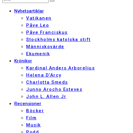
Nyhetsartiklar
Vatikanen
Påve Leo
Påve Franciskus
Stockholms katolska stift
Människovärde
Ekumenik
Krönikor
Kardinal Anders Arborelius
Helena D’Arcy
Charlotta Smeds
Junno Arocho Esteves
John L. Allen Jr
Recensioner
Böcker
Film
Musik
Podd