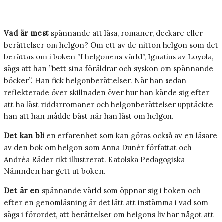
Vad är mest
spännande att läsa, romaner, deckare eller
berättelser om helgon? Om ett av de nitton helgon som det
berättas om i boken ”I helgonens värld”, Ignatius av Loyola,
sägs att han ”bett sina föräldrar och syskon om spännande
böcker”. Han fick helgonberättelser. När han sedan
reflekterade över skillnaden över hur han kände sig efter
att ha läst riddarromaner och helgonberättelser upptäckte
han att han mådde bäst när han läst om helgon.
Det kan bli
en erfarenhet som kan göras också av en läsare
av den bok om helgon som Anna Dunér författat och
Andréa Räder rikt illustrerat. Katolska Pedagogiska
Nämnden har gett ut boken.
Det är en
spännande värld som öppnar sig i boken och
efter en genomläsning är det lätt att instämma i vad som
sägs i förordet, att berättelser om helgons liv har något att