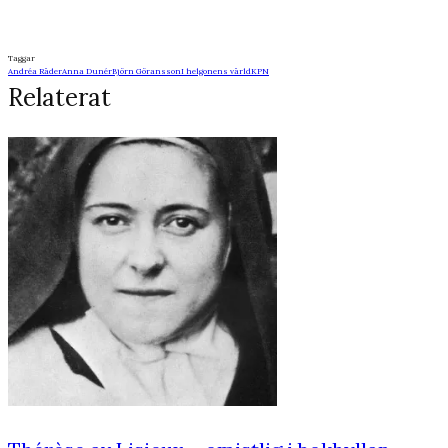
Taggar
Andréa Räder
Anna Dunér
Björn Göransson
I helgonens värld
KPN
Relaterat