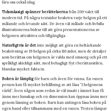
lära oss också idag.
Tidsmässigt spänner berättelserna
från 200-talet till
modern tid. På några textsidor beskrivs varje helgon på ett
målande och levande sätt. De även väl målade och livfulla
illustrationerna bidrar till att göra presentationerna av
helgonen attraktiva och tillgängliga.
Naturligtvis är det
inte möjligt att göra en heltäckande
beskrivning av 19 helgon på cirka 110 sidor, men de detaljer
som berättas om helgonen är valda med omsorg och på ett
språkligt skickligt sätt, med behagligt flyt i berättarstilen,
blandas mycket fakta in.
Boken är lämplig
för barn och även för vuxna. En vuxen
person kan få mycket behållning av att läsa ”I helgonens
värld”. Även någon som redan är väl insatt i ämnet kan få
ännu mer kunskap och en dimension kan öppnas ännu mer
genom läsning av boken. Barn kan antingen läsa boken på
egen hand eller tillsammans med en vuxen. Texten lämpar