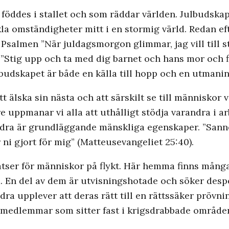
föddes i stallet och som räddar världen. Julbudska
la omständigheter mitt i en stormig värld. Redan ef
d. Psalmen ”När juldagsmorgon glimmar, jag vill till s
”Stig upp och ta med dig barnet och hans mor och f
Julbudskapet är både en källa till hopp och en utmanin
t älska sin nästa och att särskilt se till människor v
uppmanar vi alla att uthålligt stödja varandra i arb
andra är grundläggande mänskliga egenskaper. ”Sanner
ni gjort för mig” (Matteusevangeliet 25:40).
satser för människor på flykt. Här hemma finns må
En del av dem är utvisningshotade och söker despera
a upplever att deras rätt till en rättssäker prövning
emedlemmar som sitter fast i krigsdrabbade område