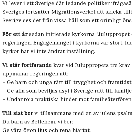
Vi lever i ett Sverige där ledande politiker ifråga
Sveriges fortsätter Migrationsverket att skicka til
Sverige ses det från vissa håll som ett orimligt öns
För ett år
sedan initierade kyrkorna ”Juluppropet –
regeringen. Engagemanget i kyrkorna var stort. Ida
kyrkor har vi inte ändrat inställning.
Vi står fortfarande
kvar vid Juluppropets tre krav 
uppmanar regeringen att:
– Ge barn och unga rätt till trygghet och framtidst
– Ge alla som beviljas asyl i Sverige rätt till familje
– Undanröja praktiska hinder mot familjeåterfören
Till sist ber
vi tillsammans med en av julens psalm
Du barn av Betlehem, vi ber:
Ge våra ögon ljus och rena hjärtat,