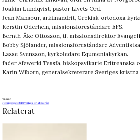
Joakim Lundqvist, pastor Livets Ord.
Jean Mansour, arkimandrit, Grekisk-ortodoxa kyrka
Kerstin Oderhem, missionsföreståndare EFS.
Bernth-Åke Ottosson, tf. missionsdirektor Evangeli
Bobby Sjölander, missionsföreståndare Adventists
Lasse Svensson, kyrkoledare Equmeniakyrkan.
fader Afewerki Tessfa, biskopsvikarie Eritreanska
Karin Wiborn, generalsekreterare Sveriges kristna 
Taggar
Juluppropet 2017
Sveriges kristna råd
Relaterat