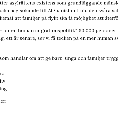
sätter asylrättens existens som grundläggande mänskl
lbaka asylsökande till Afghanistan trots den svåra s
kemål att familjer på flykt ska få möjlighet att återf
 för en human migrationspolitik”. 80 000 personer s
g, ett år senare, ser vi få tecken på en mer human 
som handlar om att ge barn, unga och familjer trygg
ro
liv
ing
er: