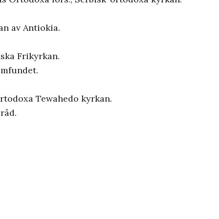
n av Antiokia.
ska Frikyrkan.
amfundet.
 ortodoxa Tewahedo kyrkan.
råd.