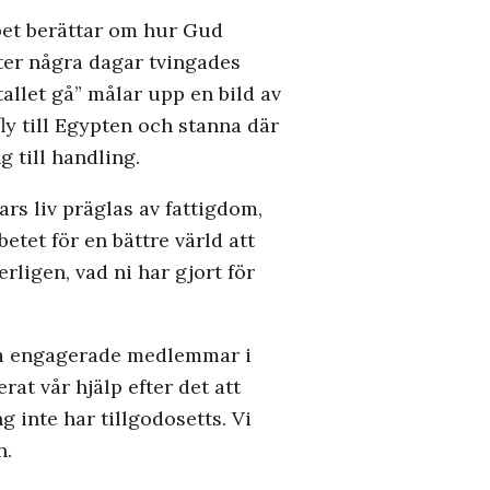
pet berättar om hur Gud
ter några dagar tvingades
tallet gå” målar upp en bild av
ly till Egypten och stanna där
g till handling.
ars liv präglas av fattigdom,
etet för en bättre värld att
ligen, vad ni har gjort för
nga engagerade medlemmar i
t vår hjälp efter det att
 inte har tillgodosetts. Vi
n.