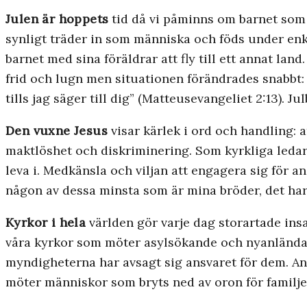
Julen är hoppets
tid då vi påminns om barnet som 
synligt träder in som människa och föds under enk
barnet med sina föräldrar att fly till ett annat lan
frid och lugn men situationen förändrades snabbt: 
tills jag säger till dig” (Matteusevangeliet 2:13). 
Den vuxne Jesus
visar kärlek i ord och handling: at
maktlöshet och diskriminering. Som kyrkliga ledare 
leva i. Medkänsla och viljan att engagera sig för 
någon av dessa minsta som är mina bröder, det har 
Kyrkor i hela
världen gör varje dag storartade in
våra kyrkor som möter asylsökande och nyanlända. 
myndigheterna har avsagt sig ansvaret för dem. Andr
möter människor som bryts ned av oron för familj