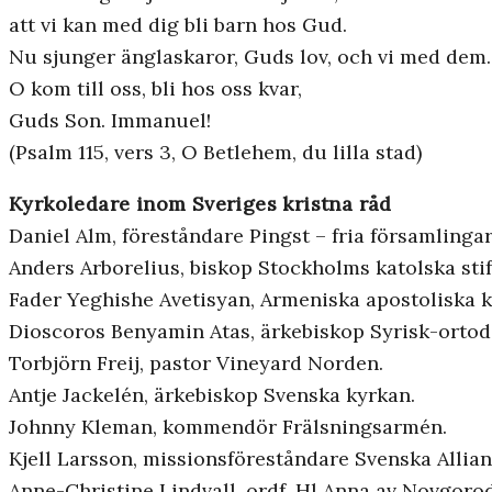
att vi kan med dig bli barn hos Gud.
Nu sjunger änglaskaror, Guds lov, och vi med dem.
O kom till oss, bli hos oss kvar,
Guds Son. Immanuel!
(Psalm 115, vers 3, O Betlehem, du lilla stad)
Kyrkoledare inom Sveriges kristna råd
Daniel Alm, föreståndare Pingst – fria församlinga
Anders Arborelius, biskop Stockholms katolska stif
Fader Yeghishe Avetisyan, Armeniska apostoliska k
Dioscoros Benyamin Atas, ärkebiskop Syrisk-ortod
Torbjörn Freij, pastor Vineyard Norden.
Antje Jackelén, ärkebiskop Svenska kyrkan.
Johnny Kleman, kommendör Frälsningsarmén.
Kjell Larsson, missionsföreståndare Svenska Allia
Anne-Christine Lindvall, ordf. Hl Anna av Novgoro