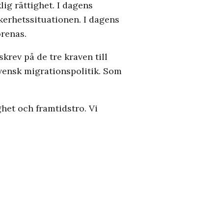
ig rättighet. I dagens
äkerhetssituationen. I dagens
örenas.
krev på de tre kraven till
svensk migrationspolitik. Som
het och framtidstro. Vi