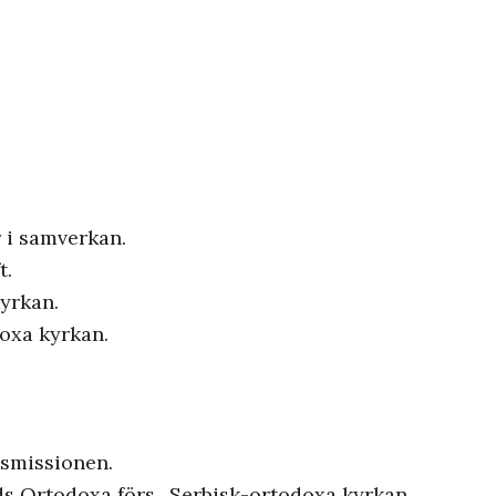
r i samverkan.
t.
yrkan.
oxa kyrkan.
nsmissionen.
ds Ortodoxa förs., Serbisk-ortodoxa kyrkan.