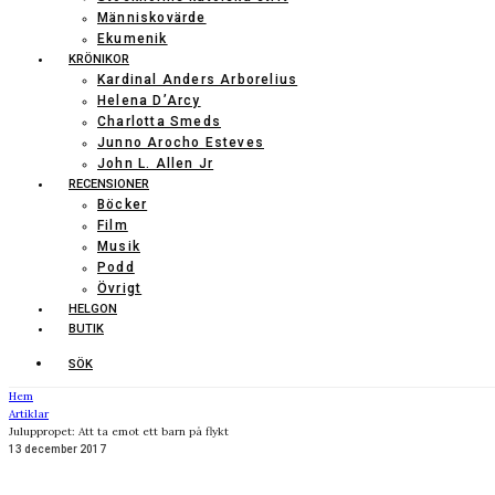
Människovärde
Ekumenik
KRÖNIKOR
Kardinal Anders Arborelius
Helena D’Arcy
Charlotta Smeds
Junno Arocho Esteves
John L. Allen Jr
RECENSIONER
Böcker
Film
Musik
Podd
Övrigt
HELGON
BUTIK
SÖK
Hem
Artiklar
Juluppropet: Att ta emot ett barn på flykt
13 december 2017