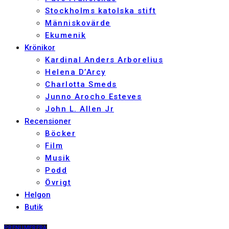
Stockholms katolska stift
Människovärde
Ekumenik
Krönikor
Kardinal Anders Arborelius
Helena D’Arcy
Charlotta Smeds
Junno Arocho Esteves
John L. Allen Jr
Recensioner
Böcker
Film
Musik
Podd
Övrigt
Helgon
Butik
PRENUMERERA