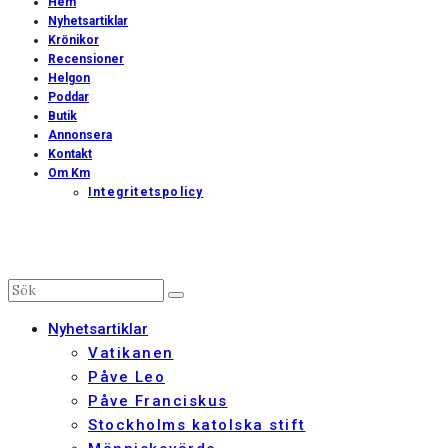
Hem
Nyhetsartiklar
Krönikor
Recensioner
Helgon
Poddar
Butik
Annonsera
Kontakt
Om Km
Integritetspolicy
Nyhetsartiklar
Vatikanen
Påve Leo
Påve Franciskus
Stockholms katolska stift