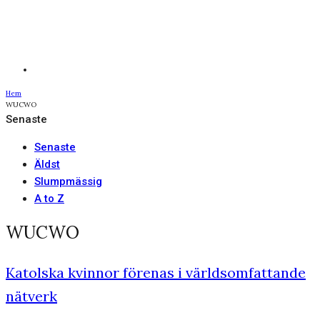
Hem
WUCWO
Senaste
Senaste
Äldst
Slumpmässig
A to Z
WUCWO
Katolska kvinnor förenas i världsomfattande
nätverk