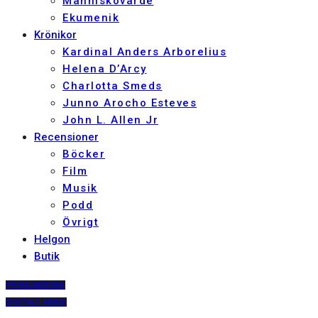
Människovärde
Ekumenik
Krönikor
Kardinal Anders Arborelius
Helena D’Arcy
Charlotta Smeds
Junno Arocho Esteves
John L. Allen Jr
Recensioner
Böcker
Film
Musik
Podd
Övrigt
Helgon
Butik
PRENUMERERA
DIGITALT ARKIV