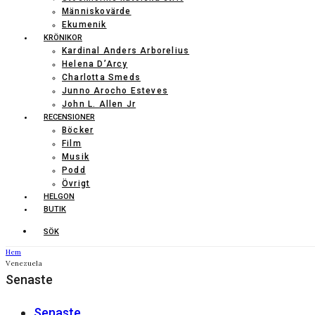
Människovärde
Ekumenik
KRÖNIKOR
Kardinal Anders Arborelius
Helena D’Arcy
Charlotta Smeds
Junno Arocho Esteves
John L. Allen Jr
RECENSIONER
Böcker
Film
Musik
Podd
Övrigt
HELGON
BUTIK
SÖK
Hem
Venezuela
Senaste
Senaste