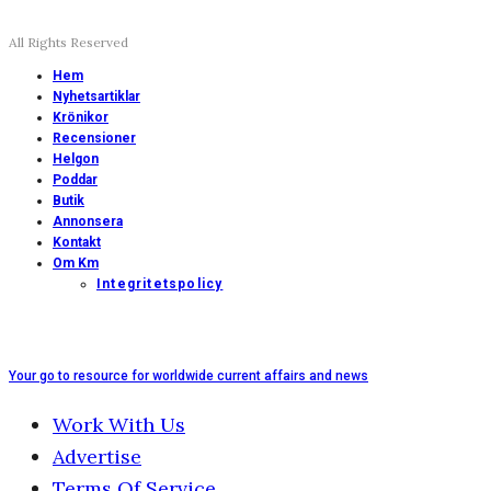
All Rights Reserved
Hem
Nyhetsartiklar
Krönikor
Recensioner
Helgon
Poddar
Butik
Annonsera
Kontakt
Om Km
Integritetspolicy
Your go to resource for worldwide current affairs and news
Work With Us
Advertise
Terms Of Service