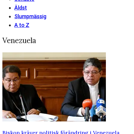
Äldst
Slumpmässig
A to Z
Venezuela
Biskop kräver politisk förändring i Venezuela