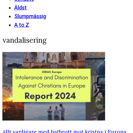
Äldst
Slumpmässig
A to Z
vandalisering
Allt vanligare med hatbrott mot kristna i Europa