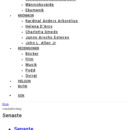
Människovärde
Ekumenik
KRÖNIKOR
Kardinal Anders Arborelius
Helena D’Arcy
Charlotta Smeds
Junno Arocho Esteves
John L. Allen Jr
RECENSIONER
Böcker
Film
Musik
Podd
Övrigt
HELGON
BUTIK
SÖK
Hem
vandalisering
Senaste
Senaste