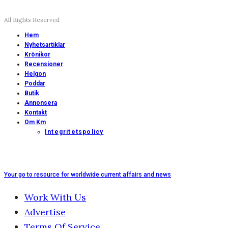
All Rights Reserved
Hem
Nyhetsartiklar
Krönikor
Recensioner
Helgon
Poddar
Butik
Annonsera
Kontakt
Om Km
Integritetspolicy
Your go to resource for worldwide current affairs and news
Work With Us
Advertise
Terms Of Service