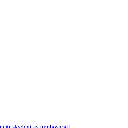
som är skyddat av upphovsrätt