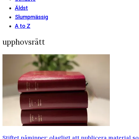
Äldst
Slumpmässig
A to Z
upphovsrätt
Stiftet påminner: olagligt att publicera material 