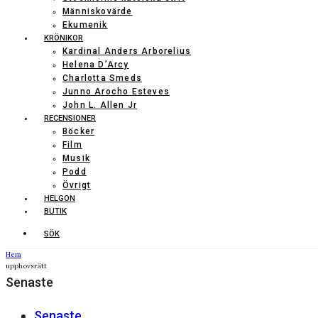
Människovärde
Ekumenik
KRÖNIKOR
Kardinal Anders Arborelius
Helena D’Arcy
Charlotta Smeds
Junno Arocho Esteves
John L. Allen Jr
RECENSIONER
Böcker
Film
Musik
Podd
Övrigt
HELGON
BUTIK
SÖK
Hem
upphovsrätt
Senaste
Senaste