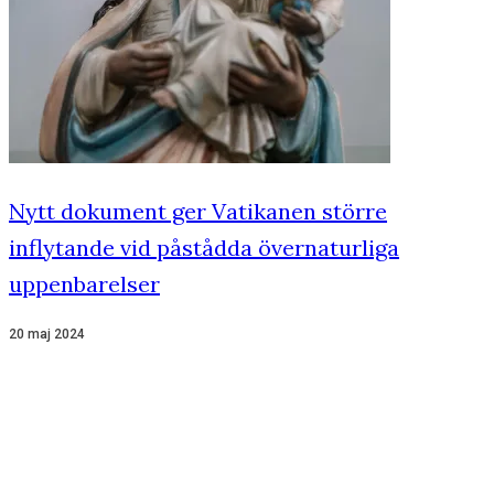
Nytt dokument ger Vatikanen större
inflytande vid påstådda övernaturliga
uppenbarelser
20 maj 2024