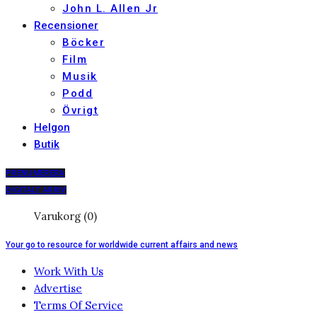
John L. Allen Jr
Recensioner
Böcker
Film
Musik
Podd
Övrigt
Helgon
Butik
PRENUMERERA
DIGITALT ARKIV
Varukorg (0)
Your go to resource for worldwide current affairs and news
Work With Us
Advertise
Terms Of Service