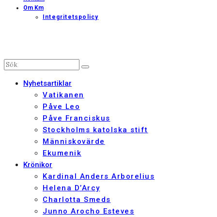
Om Km
Integritetspolicy
Nyhetsartiklar
Vatikanen
Påve Leo
Påve Franciskus
Stockholms katolska stift
Människovärde
Ekumenik
Krönikor
Kardinal Anders Arborelius
Helena D’Arcy
Charlotta Smeds
Junno Arocho Esteves