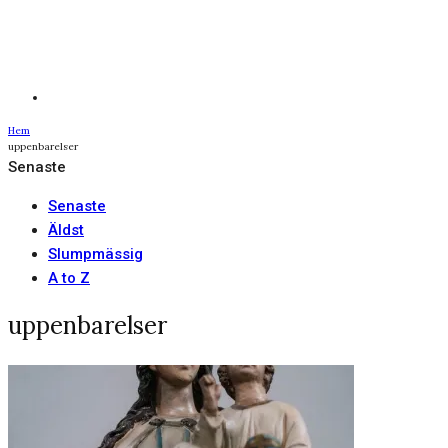
Hem
uppenbarelser
Senaste
Senaste
Äldst
Slumpmässig
A to Z
uppenbarelser