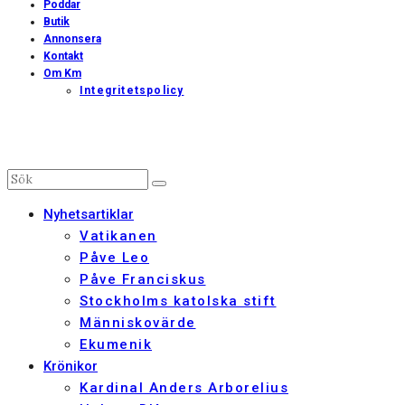
Poddar
Butik
Annonsera
Kontakt
Om Km
Integritetspolicy
Nyhetsartiklar
Vatikanen
Påve Leo
Påve Franciskus
Stockholms katolska stift
Människovärde
Ekumenik
Krönikor
Kardinal Anders Arborelius