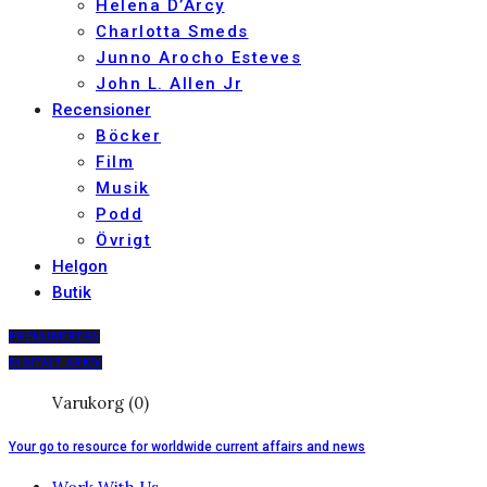
Helena D’Arcy
Charlotta Smeds
Junno Arocho Esteves
John L. Allen Jr
Recensioner
Böcker
Film
Musik
Podd
Övrigt
Helgon
Butik
PRENUMERERA
DIGITALT ARKIV
Varukorg (0)
Your go to resource for worldwide current affairs and news