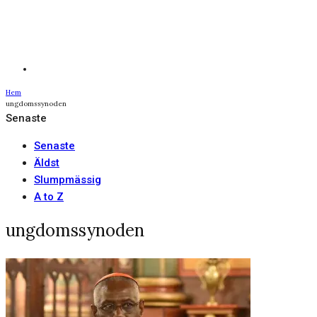
Hem
ungdomssynoden
Senaste
Senaste
Äldst
Slumpmässig
A to Z
ungdomssynoden