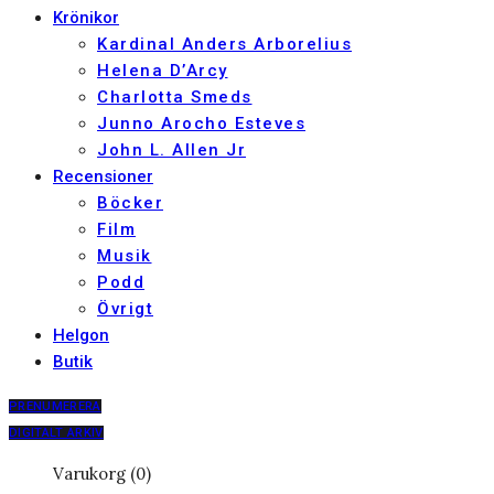
Krönikor
Kardinal Anders Arborelius
Helena D’Arcy
Charlotta Smeds
Junno Arocho Esteves
John L. Allen Jr
Recensioner
Böcker
Film
Musik
Podd
Övrigt
Helgon
Butik
PRENUMERERA
DIGITALT ARKIV
Varukorg (0)