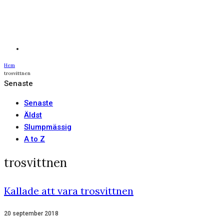
Hem
trosvittnen
Senaste
Senaste
Äldst
Slumpmässig
A to Z
trosvittnen
Kallade att vara trosvittnen
20 september 2018