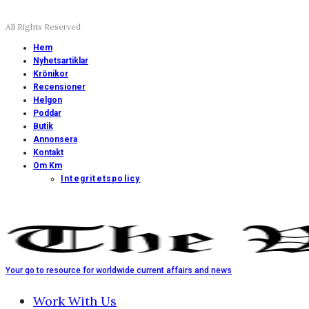
All Rights Reserved
Hem
Nyhetsartiklar
Krönikor
Recensioner
Helgon
Poddar
Butik
Annonsera
Kontakt
Om Km
Integritetspolicy
Your go to resource for worldwide current affairs and news
Work With Us