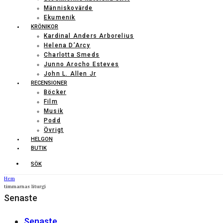
Människovärde
Ekumenik
KRÖNIKOR
Kardinal Anders Arborelius
Helena D’Arcy
Charlotta Smeds
Junno Arocho Esteves
John L. Allen Jr
RECENSIONER
Böcker
Film
Musik
Podd
Övrigt
HELGON
BUTIK
SÖK
Hem
timmarnas liturgi
Senaste
Senaste