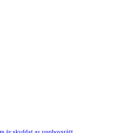
som är skyddat av upphovsrätt