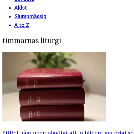
Äldst
Slumpmässig
A to Z
timmarnas liturgi
Stiftet påminner: olagligt att publicera material 