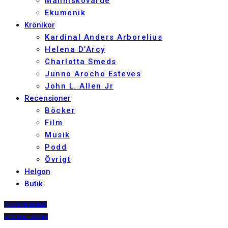
Människovärde
Ekumenik
Krönikor
Kardinal Anders Arborelius
Helena D’Arcy
Charlotta Smeds
Junno Arocho Esteves
John L. Allen Jr
Recensioner
Böcker
Film
Musik
Podd
Övrigt
Helgon
Butik
PRENUMERERA
DIGITALT ARKIV