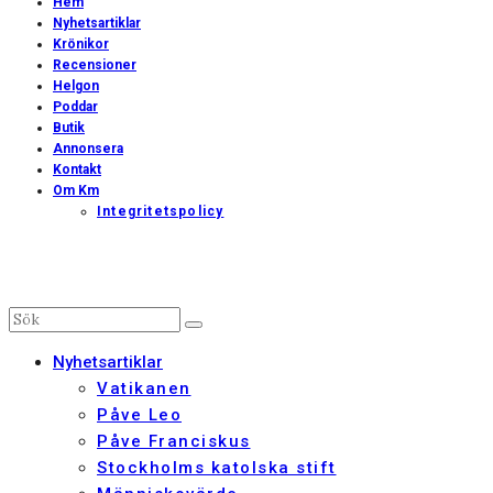
Hem
Nyhetsartiklar
Krönikor
Recensioner
Helgon
Poddar
Butik
Annonsera
Kontakt
Om Km
Integritetspolicy
Nyhetsartiklar
Vatikanen
Påve Leo
Påve Franciskus
Stockholms katolska stift