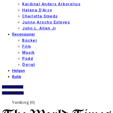
Kardinal Anders Arborelius
Helena D’Arcy
Charlotta Smeds
Junno Arocho Esteves
John L. Allen Jr
Recensioner
Böcker
Film
Musik
Podd
Övrigt
Helgon
Butik
PRENUMERERA
DIGITALT ARKIV
Varukorg (0)