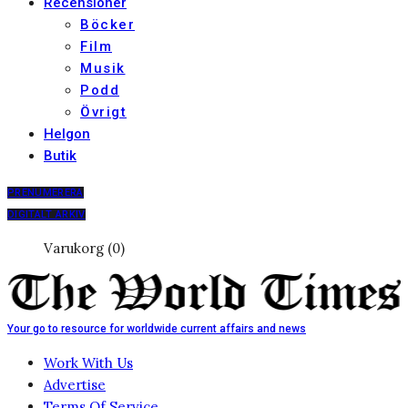
Recensioner
Böcker
Film
Musik
Podd
Övrigt
Helgon
Butik
PRENUMERERA
DIGITALT ARKIV
Varukorg (0)
Your go to resource for worldwide current affairs and news
Work With Us
Advertise
Terms Of Service