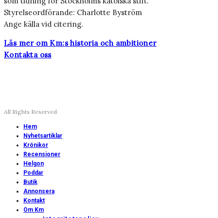
som tidning för Stockholms katolska stift.
Styrelseordförande: Charlotte Byström
Ange källa vid citering.
Läs mer om Km:s historia och ambitioner
Kontakta oss
All Rights Reserved
Hem
Nyhetsartiklar
Krönikor
Recensioner
Helgon
Poddar
Butik
Annonsera
Kontakt
Om Km