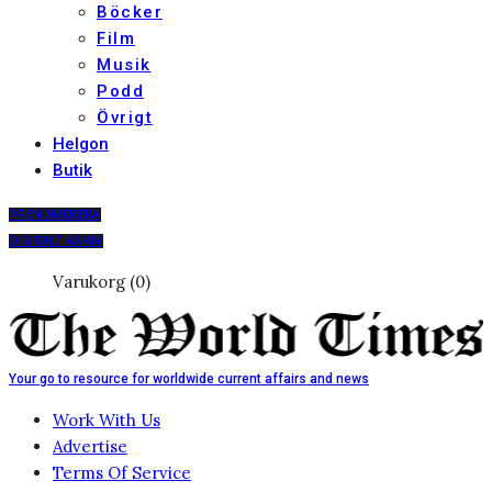
Böcker
Film
Musik
Podd
Övrigt
Helgon
Butik
PRENUMERERA
DIGITALT ARKIV
Varukorg (0)
Your go to resource for worldwide current affairs and news
Work With Us
Advertise
Terms Of Service