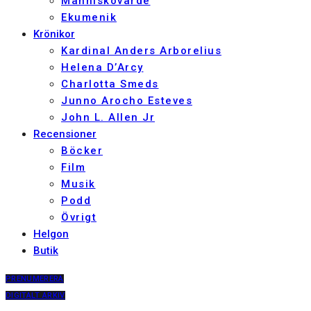
Människovärde
Ekumenik
Krönikor
Kardinal Anders Arborelius
Helena D’Arcy
Charlotta Smeds
Junno Arocho Esteves
John L. Allen Jr
Recensioner
Böcker
Film
Musik
Podd
Övrigt
Helgon
Butik
PRENUMERERA
DIGITALT ARKIV