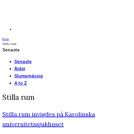
Hem
Stilla rum
Senaste
Senaste
Äldst
Slumpmässig
A to Z
Stilla rum
Stilla rum invigdes på Karolinska
universitetssjukhuset