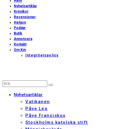
Hem
Nyhetsartiklar
Krönikor
Recensioner
Helgon
Poddar
Butik
Annonsera
Kontakt
Om Km
Integritetspolicy
Nyhetsartiklar
Vatikanen
Påve Leo
Påve Franciskus
Stockholms katolska stift