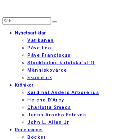
Nyhetsartiklar
Vatikanen
Påve Leo
Påve Franciskus
Stockholms katolska stift
Människovärde
Ekumenik
Krönikor
Kardinal Anders Arborelius
Helena D’Arcy
Charlotta Smeds
Junno Arocho Esteves
John L. Allen Jr
Recensioner
Böcker