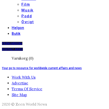
Film
Musik
Podd
Övrigt
Helgon
Butik
PRENUMERERA
DIGITALT ARKIV
Varukorg (0)
Your go to resource for worldwide current affairs and news
Work With Us
Advertise
Terms Of Service
Site Map
2020 © Zeen World News