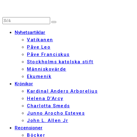
Nyhetsartiklar
Vatikanen
Påve Leo
Påve Franciskus
Stockholms katolska stift
Människovärde
Ekumenik
Krönikor
Kardinal Anders Arborelius
Helena D’Arcy
Charlotta Smeds
Junno Arocho Esteves
John L. Allen Jr
Recensioner
Böcker