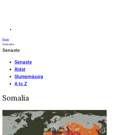
Hem
Somalia
Senaste
Senaste
Äldst
Slumpmässig
A to Z
Somalia