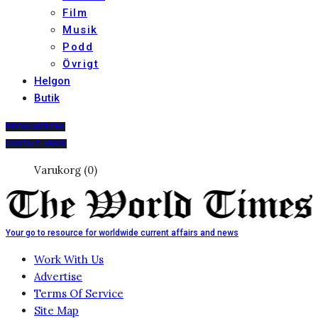
Film
Musik
Podd
Övrigt
Helgon
Butik
PRENUMERERA
DIGITALT ARKIV
Varukorg (0)
Your go to resource for worldwide current affairs and news
Work With Us
Advertise
Terms Of Service
Site Map