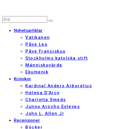
Nyhetsartiklar
Vatikanen
Påve Leo
Påve Franciskus
Stockholms katolska stift
Människovärde
Ekumenik
Krönikor
Kardinal Anders Arborelius
Helena D’Arcy
Charlotta Smeds
Junno Arocho Esteves
John L. Allen Jr
Recensioner
Böcker