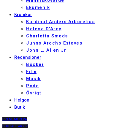
Människovärde
Ekumenik
Krönikor
Kardinal Anders Arborelius
Helena D’Arcy
Charlotta Smeds
Junno Arocho Esteves
John L. Allen Jr
Recensioner
Böcker
Film
Musik
Podd
Övrigt
Helgon
Butik
PRENUMERERA
DIGITALT ARKIV