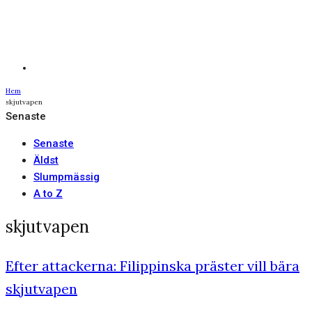
Hem
skjutvapen
Senaste
Senaste
Äldst
Slumpmässig
A to Z
skjutvapen
Efter attackerna: Filippinska präster vill bära
skjutvapen