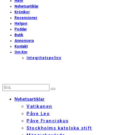
Hem
Nyhetsartiklar
Krönikor
Recensioner
Helgon
Poddar
Butik
Annonsera
Kontakt
Om Km
Integritetspolicy
Nyhetsartiklar
Vatikanen
Påve Leo
Påve Franciskus
Stockholms katolska stift