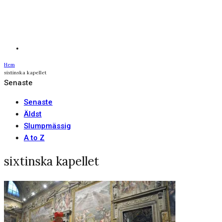
Hem
sixtinska kapellet
Senaste
Senaste
Äldst
Slumpmässig
A to Z
sixtinska kapellet