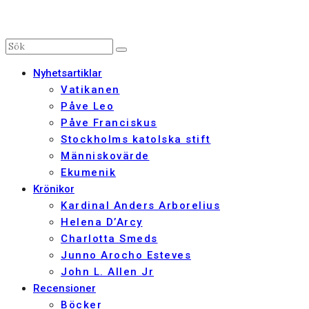
Nyhetsartiklar
Vatikanen
Påve Leo
Påve Franciskus
Stockholms katolska stift
Människovärde
Ekumenik
Krönikor
Kardinal Anders Arborelius
Helena D’Arcy
Charlotta Smeds
Junno Arocho Esteves
John L. Allen Jr
Recensioner
Böcker