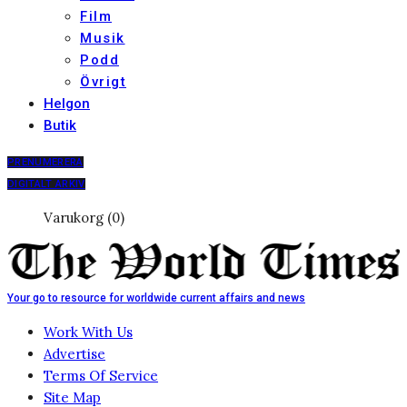
Film
Musik
Podd
Övrigt
Helgon
Butik
PRENUMERERA
DIGITALT ARKIV
Varukorg (0)
Your go to resource for worldwide current affairs and news
Work With Us
Advertise
Terms Of Service
Site Map