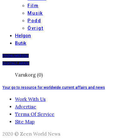
Film
Musik
Podd
Övrigt
Helgon
Butik
PRENUMERERA
DIGITALT ARKIV
Varukorg (0)
Your go to resource for worldwide current affairs and news
Work With Us
Advertise
Terms Of Service
Site Map
2020 © Zeen World News