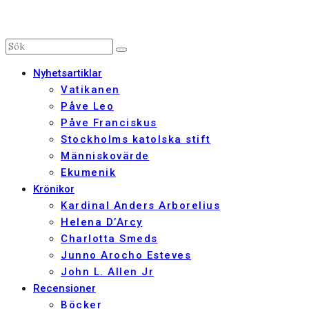
Nyhetsartiklar
Vatikanen
Påve Leo
Påve Franciskus
Stockholms katolska stift
Människovärde
Ekumenik
Krönikor
Kardinal Anders Arborelius
Helena D’Arcy
Charlotta Smeds
Junno Arocho Esteves
John L. Allen Jr
Recensioner
Böcker