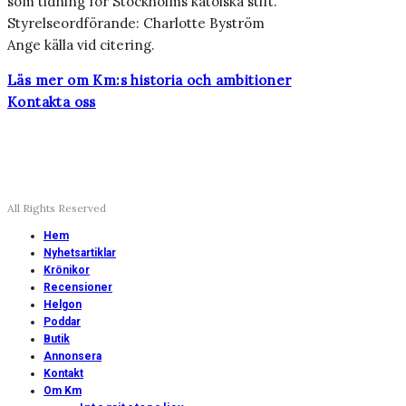
som tidning för Stockholms katolska stift.
Styrelseordförande: Charlotte Byström
Ange källa vid citering.
Läs mer om Km:s historia och ambitioner
Kontakta oss
All Rights Reserved
Hem
Nyhetsartiklar
Krönikor
Recensioner
Helgon
Poddar
Butik
Annonsera
Kontakt
Om Km