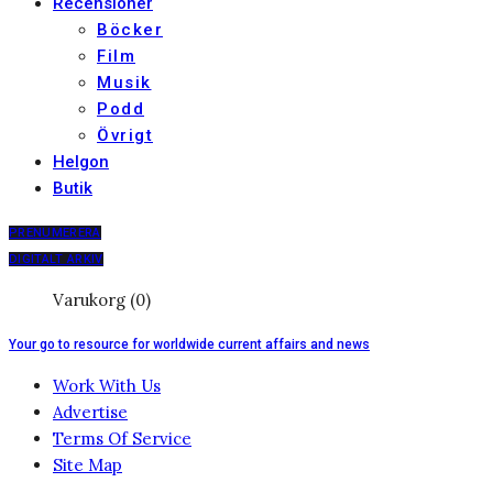
Recensioner
Böcker
Film
Musik
Podd
Övrigt
Helgon
Butik
PRENUMERERA
DIGITALT ARKIV
Varukorg (0)
Your go to resource for worldwide current affairs and news
Work With Us
Advertise
Terms Of Service
Site Map