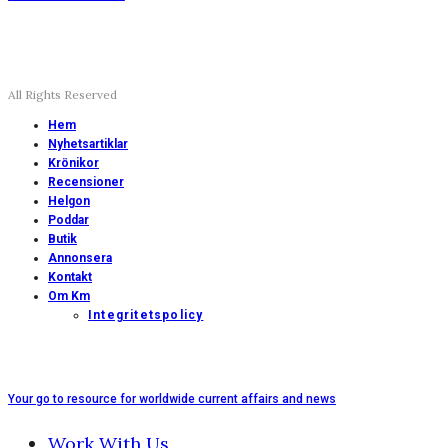
All Rights Reserved
Hem
Nyhetsartiklar
Krönikor
Recensioner
Helgon
Poddar
Butik
Annonsera
Kontakt
Om Km
Integritetspolicy
Your go to resource for worldwide current affairs and news
Work With Us