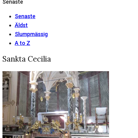
Senaste
Senaste
Äldst
Slumpmässig
A to Z
Sankta Cecilia