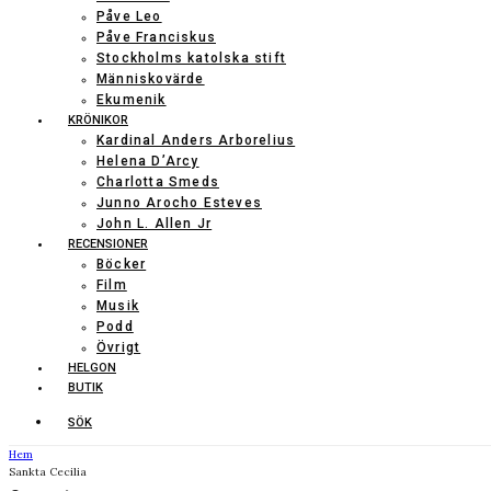
Påve Leo
Påve Franciskus
Stockholms katolska stift
Människovärde
Ekumenik
KRÖNIKOR
Kardinal Anders Arborelius
Helena D’Arcy
Charlotta Smeds
Junno Arocho Esteves
John L. Allen Jr
RECENSIONER
Böcker
Film
Musik
Podd
Övrigt
HELGON
BUTIK
SÖK
Hem
Sankta Cecilia