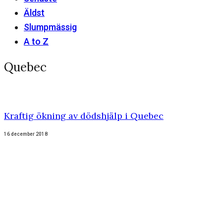
Äldst
Slumpmässig
A to Z
Quebec
Kraftig ökning av dödshjälp i Quebec
16 december 2018