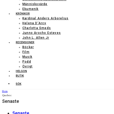
Människovärde
Ekumenik
KRÖNIKOR
Kardinal Anders Arborelius
Helena D’Arcy
Charlotta Smeds
Junno Arocho Esteves
John L. Allen Jr
RECENSIONER
Böcker
Film
Musik
Podd
Övrigt
HELGON
BUTIK
SÖK
Hem
Quebec
Senaste
Senaste