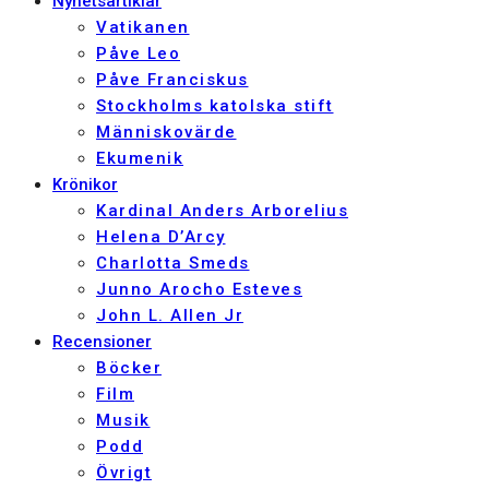
Nyhetsartiklar
Vatikanen
Påve Leo
Påve Franciskus
Stockholms katolska stift
Människovärde
Ekumenik
Krönikor
Kardinal Anders Arborelius
Helena D’Arcy
Charlotta Smeds
Junno Arocho Esteves
John L. Allen Jr
Recensioner
Böcker
Film
Musik
Podd
Övrigt