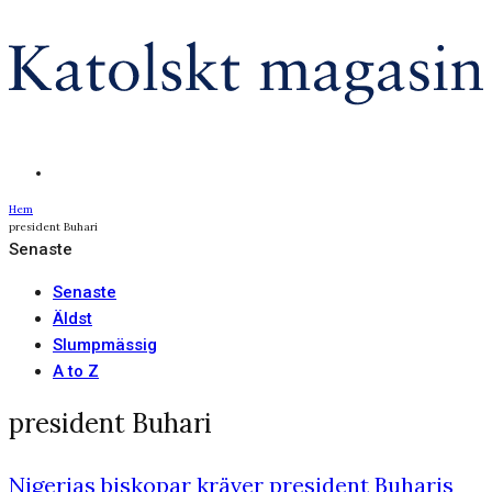
Hem
president Buhari
Senaste
Senaste
Äldst
Slumpmässig
A to Z
president Buhari
Nigerias biskopar kräver president Buharis