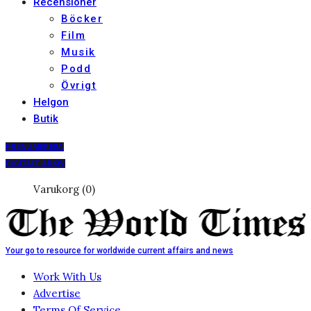
Recensioner
Böcker
Film
Musik
Podd
Övrigt
Helgon
Butik
PRENUMERERA
DIGITALT ARKIV
Varukorg (0)
Your go to resource for worldwide current affairs and news
Work With Us
Advertise
Terms Of Service