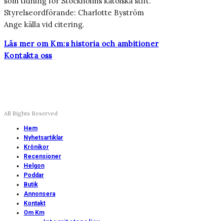
som tidning för Stockholms katolska stift.
Styrelseordförande: Charlotte Byström
Ange källa vid citering.
Läs mer om Km:s historia och ambitioner
Kontakta oss
All Rights Reserved
Hem
Nyhetsartiklar
Krönikor
Recensioner
Helgon
Poddar
Butik
Annonsera
Kontakt
Om Km