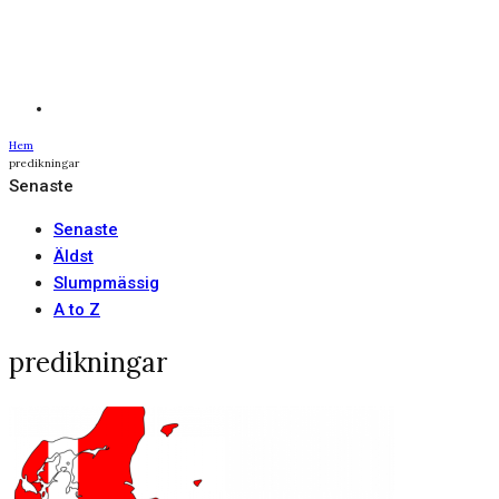
Hem
predikningar
Senaste
Senaste
Äldst
Slumpmässig
A to Z
predikningar