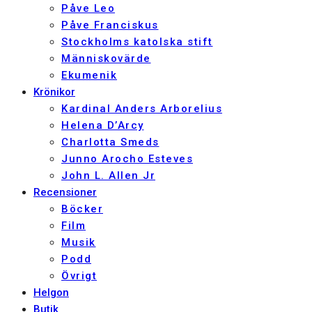
Påve Leo
Påve Franciskus
Stockholms katolska stift
Människovärde
Ekumenik
Krönikor
Kardinal Anders Arborelius
Helena D’Arcy
Charlotta Smeds
Junno Arocho Esteves
John L. Allen Jr
Recensioner
Böcker
Film
Musik
Podd
Övrigt
Helgon
Butik