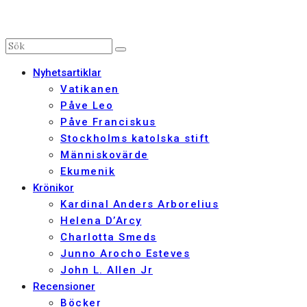
Nyhetsartiklar
Vatikanen
Påve Leo
Påve Franciskus
Stockholms katolska stift
Människovärde
Ekumenik
Krönikor
Kardinal Anders Arborelius
Helena D’Arcy
Charlotta Smeds
Junno Arocho Esteves
John L. Allen Jr
Recensioner
Böcker