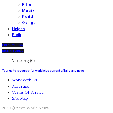
Film
Musik
Podd
Övrigt
Helgon
Butik
PRENUMERERA
DIGITALT ARKIV
Varukorg (0)
Your go to resource for worldwide current affairs and news
Work With Us
Advertise
Terms Of Service
Site Map
2020 © Zeen World News