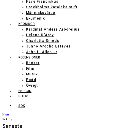
Påve Franciskus
Stockholms katolska stift
Människovärde
Ekumenik
KRÖNIKOR
Kardinal Anders Arborelius
Helena D’Arcy
Charlotta Smeds
Junno Arocho Esteves
John L. Allen Jr
RECENSIONER
Böcker
Film
Musik
Podd
Övrigt
HELGON
BUTIK
SÖK
Hem
Peking
Senaste