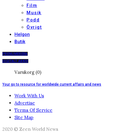
Film
Musik
Podd
Övrigt
Helgon
Butik
PRENUMERERA
DIGITALT ARKIV
Varukorg (0)
Your go to resource for worldwide current affairs and news
Work With Us
Advertise
Terms Of Service
Site Map
2020 © Zeen World News