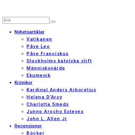
Nyhetsartiklar
Vatikanen
Påve Leo
Påve Franciskus
Stockholms katolska stift
Människovärde
Ekumenik
Krönikor
Kardinal Anders Arborelius
Helena D’Arcy
Charlotta Smeds
Junno Arocho Esteves
John L. Allen Jr
Recensioner
Böcker