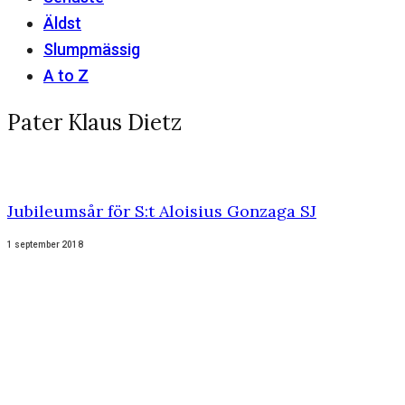
Äldst
Slumpmässig
A to Z
Pater Klaus Dietz
Jubileumsår för S:t Aloisius Gonzaga SJ
1 september 2018