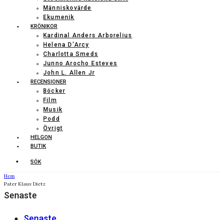
Människovärde
Ekumenik
KRÖNIKOR
Kardinal Anders Arborelius
Helena D’Arcy
Charlotta Smeds
Junno Arocho Esteves
John L. Allen Jr
RECENSIONER
Böcker
Film
Musik
Podd
Övrigt
HELGON
BUTIK
SÖK
Hem
Pater Klaus Dietz
Senaste
Senaste