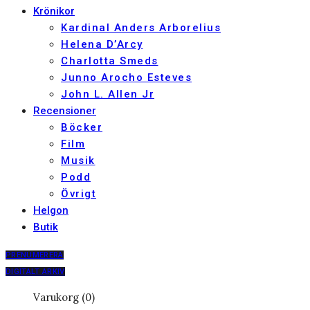
Krönikor
Kardinal Anders Arborelius
Helena D’Arcy
Charlotta Smeds
Junno Arocho Esteves
John L. Allen Jr
Recensioner
Böcker
Film
Musik
Podd
Övrigt
Helgon
Butik
PRENUMERERA
DIGITALT ARKIV
Varukorg (0)