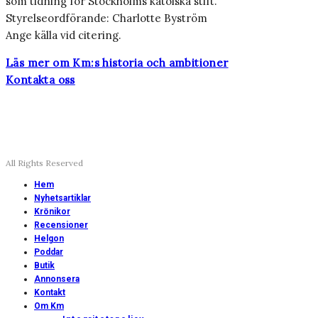
som tidning för Stockholms katolska stift.
Styrelseordförande: Charlotte Byström
Ange källa vid citering.
Läs mer om Km:s historia och ambitioner
Kontakta oss
All Rights Reserved
Hem
Nyhetsartiklar
Krönikor
Recensioner
Helgon
Poddar
Butik
Annonsera
Kontakt
Om Km