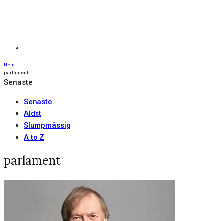
Hem
parlament
Senaste
Senaste
Äldst
Slumpmässig
A to Z
parlament