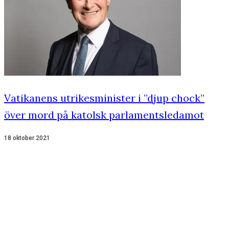
Vatikanens utrikesminister i ”djup chock”
över mord på katolsk parlamentsledamot
18 oktober 2021