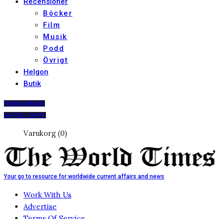
Recensioner
Böcker
Film
Musik
Podd
Övrigt
Helgon
Butik
PRENUMERERA
DIGITALT ARKIV
Varukorg (0)
Your go to resource for worldwide current affairs and news
Work With Us
Advertise
Terms Of Service