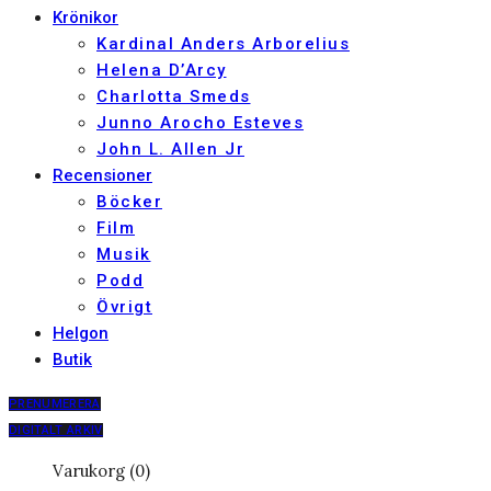
Krönikor
Kardinal Anders Arborelius
Helena D’Arcy
Charlotta Smeds
Junno Arocho Esteves
John L. Allen Jr
Recensioner
Böcker
Film
Musik
Podd
Övrigt
Helgon
Butik
PRENUMERERA
DIGITALT ARKIV
Varukorg (0)