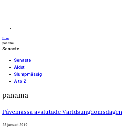
Hem
panama
Senaste
Senaste
Äldst
Slumpmässig
A to Z
panama
Påvemässa avslutade Världsungdomsdagen
28 januari 2019