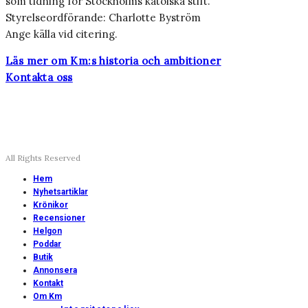
som tidning för Stockholms katolska stift.
Styrelseordförande: Charlotte Byström
Ange källa vid citering.
Läs mer om Km:s historia och ambitioner
Kontakta oss
All Rights Reserved
Hem
Nyhetsartiklar
Krönikor
Recensioner
Helgon
Poddar
Butik
Annonsera
Kontakt
Om Km