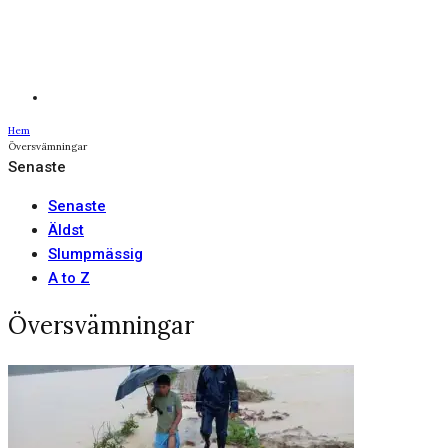
Hem
Översvämningar
Senaste
Senaste
Äldst
Slumpmässig
A to Z
Översvämningar