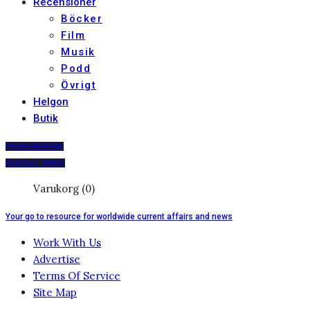
Recensioner
Böcker
Film
Musik
Podd
Övrigt
Helgon
Butik
PRENUMERERA
DIGITALT ARKIV
Varukorg (0)
Your go to resource for worldwide current affairs and news
Work With Us
Advertise
Terms Of Service
Site Map