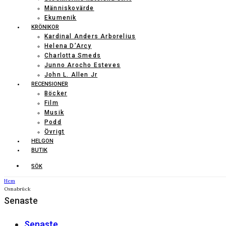
Människovärde
Ekumenik
KRÖNIKOR
Kardinal Anders Arborelius
Helena D’Arcy
Charlotta Smeds
Junno Arocho Esteves
John L. Allen Jr
RECENSIONER
Böcker
Film
Musik
Podd
Övrigt
HELGON
BUTIK
SÖK
Hem
Osnabrück
Senaste
Senaste