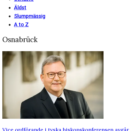
Äldst
Slumpmässig
A to Z
Osnabrück
Vice ordförande i tyska biskopskonferensen avgår