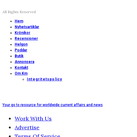
All Rights Reserved
Hem
Nyhetsartiklar
Krönikor
Recensioner
Helgon
Poddar
Butik
Annonsera
Kontakt
Om Km
Integritetspolicy
Your go to resource for worldwide current affairs and news
Work With Us
Advertise
Terms Of Service