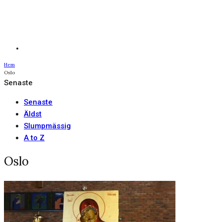
Hem
Oslo
Senaste
Senaste
Äldst
Slumpmässig
A to Z
Oslo