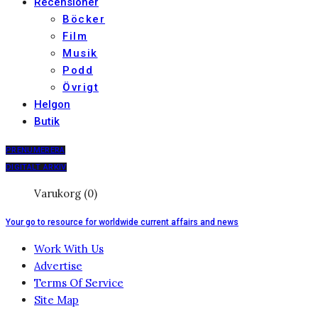
Recensioner
Böcker
Film
Musik
Podd
Övrigt
Helgon
Butik
PRENUMERERA
DIGITALT ARKIV
Varukorg (0)
Your go to resource for worldwide current affairs and news
Work With Us
Advertise
Terms Of Service
Site Map