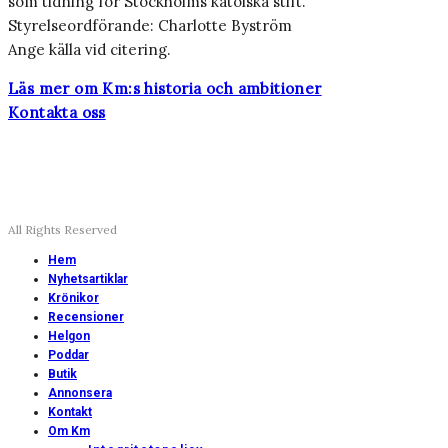
som tidning för Stockholms katolska stift.
Styrelseordförande: Charlotte Byström
Ange källa vid citering.
Läs mer om Km:s historia och ambitioner
Kontakta oss
All Rights Reserved
Hem
Nyhetsartiklar
Krönikor
Recensioner
Helgon
Poddar
Butik
Annonsera
Kontakt
Om Km