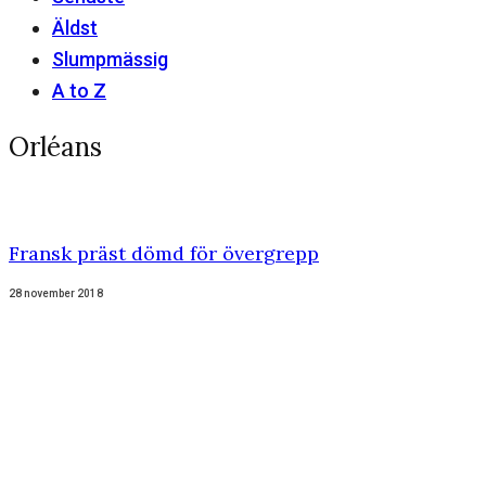
Äldst
Slumpmässig
A to Z
Orléans
Fransk präst dömd för övergrepp
28 november 2018