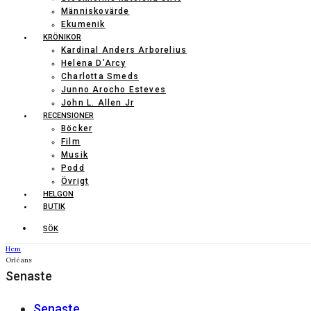
Människovärde
Ekumenik
KRÖNIKOR
Kardinal Anders Arborelius
Helena D’Arcy
Charlotta Smeds
Junno Arocho Esteves
John L. Allen Jr
RECENSIONER
Böcker
Film
Musik
Podd
Övrigt
HELGON
BUTIK
SÖK
Hem
Orléans
Senaste
Senaste