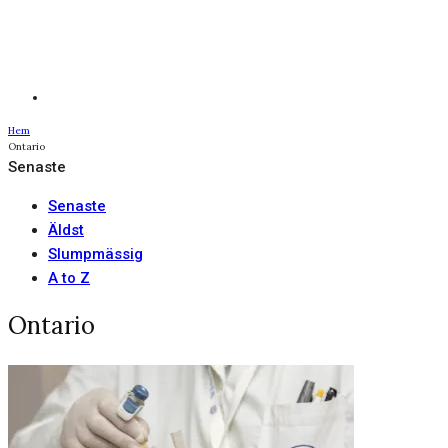
Hem
Ontario
Senaste
Senaste
Äldst
Slumpmässig
A to Z
Ontario