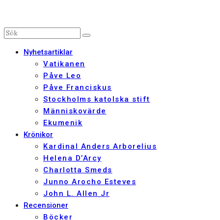
Nyhetsartiklar
Vatikanen
Påve Leo
Påve Franciskus
Stockholms katolska stift
Människovärde
Ekumenik
Krönikor
Kardinal Anders Arborelius
Helena D’Arcy
Charlotta Smeds
Junno Arocho Esteves
John L. Allen Jr
Recensioner
Böcker