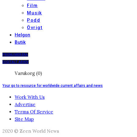
Film
Musik
Podd
Övrigt
Helgon
Butik
PRENUMERERA
DIGITALT ARKIV
Varukorg (0)
Your go to resource for worldwide current affairs and news
Work With Us
Advertise
Terms Of Service
Site Map
2020 © Zeen World News