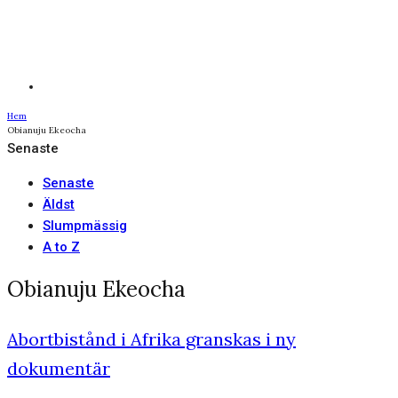
Hem
Obianuju Ekeocha
Senaste
Senaste
Äldst
Slumpmässig
A to Z
Obianuju Ekeocha
Abortbistånd i Afrika granskas i ny
dokumentär