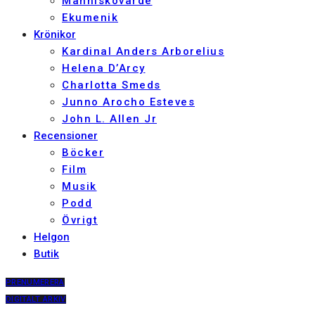
Människovärde
Ekumenik
Krönikor
Kardinal Anders Arborelius
Helena D’Arcy
Charlotta Smeds
Junno Arocho Esteves
John L. Allen Jr
Recensioner
Böcker
Film
Musik
Podd
Övrigt
Helgon
Butik
PRENUMERERA
DIGITALT ARKIV