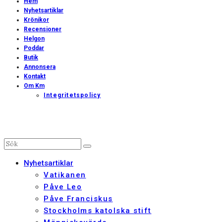
Hem
Nyhetsartiklar
Krönikor
Recensioner
Helgon
Poddar
Butik
Annonsera
Kontakt
Om Km
Integritetspolicy
Nyhetsartiklar
Vatikanen
Påve Leo
Påve Franciskus
Stockholms katolska stift