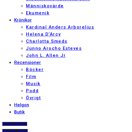
Människovärde
Ekumenik
Krönikor
Kardinal Anders Arborelius
Helena D’Arcy
Charlotta Smeds
Junno Arocho Esteves
John L. Allen Jr
Recensioner
Böcker
Film
Musik
Podd
Övrigt
Helgon
Butik
PRENUMERERA
DIGITALT ARKIV