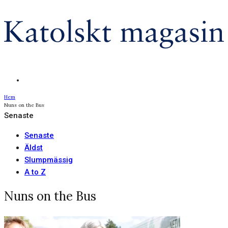
Hem
Nuns on the Bus
Senaste
Senaste
Äldst
Slumpmässig
A to Z
Nuns on the Bus