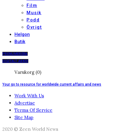
Film
Musik
Podd
Övrigt
Helgon
Butik
PRENUMERERA
DIGITALT ARKIV
Varukorg (0)
Your go to resource for worldwide current affairs and news
Work With Us
Advertise
Terms Of Service
Site Map
2020 © Zeen World News