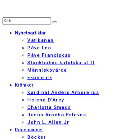
Nyhetsartiklar
Vatikanen
Påve Leo
Påve Franciskus
Stockholms katolska stift
Människovärde
Ekumenik
Krönikor
Kardinal Anders Arborelius
Helena D’Arcy
Charlotta Smeds
Junno Arocho Esteves
John L. Allen Jr
Recensioner
Böcker